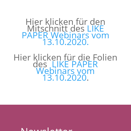
Hier klicken für den
Mitschnitt des
LIKE
PAPER Webinars vom
13.10.2020.
Hier klicken für die Folien
des
LIKE PAPER
Webinars vom
13.10.2020
.