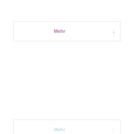
Vorlagen und Co
Mehr
MODUL 4 - ALLTAG
Transfer und Tun
Mehr