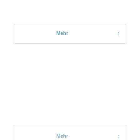
Videos und mehr
Mehr
DEIN INVEST
Geld und Zeit
Mehr