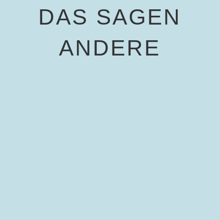
DAS SAGEN
ANDERE
Der LikePaper Online Kurs war mein echter
Durchbruch, was das papierlose Arbeiten
angeht. Schritt für Schritt wurden mir die
Möglichkeiten von GoodNotes gezeigt und wie
freudvoll und leicht das Arbeiten mit dem
digitalen Stift sein kann. Ich war nach kurzer
Zeit in der Lage meine Notizen digital zu
erstellen, Dokumentationen und
Visualisierungen während OnlineMeetings zu