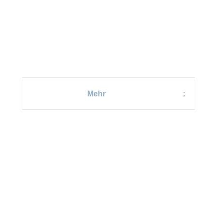
MODUL 2 - STRUKTUR
Tschüss Zettelwirtschaft
Mehr
MODUL 3 - GESTALTUNG