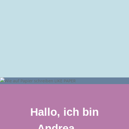
Liebe Andrea, dein Online-Kurs war ganz toll.
Lieben Dank. Du bist super und bekommst von
mir eine 1 +++. Es war keinen Moment
langweilig. Du bringst deine Beiträge kurz und
knackig auf den Punkt und bist sehr
strukturiert. Kompliment!
Coach und Interim Manager HR
Hallo, ich bin
Andrea, …