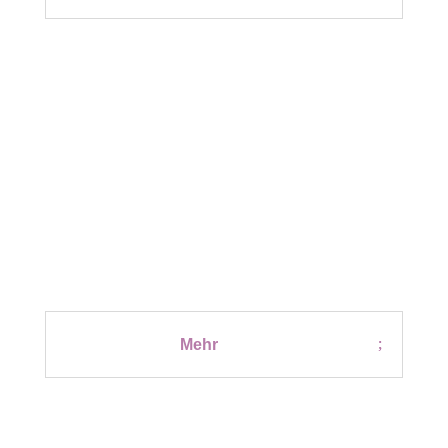
UMSETZEN IM ALLTAG
Gemeinsame 6 Monate
Mehr