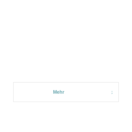
MODUL 1 - TOOLS
GoodNotes Funktionen
Mehr