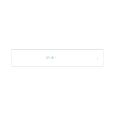
LIVE-SESSIONS
Treffen live und in Farbe
Mehr
ARBEITSMATERIALIEN